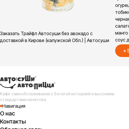
огурец
тобик
черна
салат
манго 
Заказать Трайфл Автосуши без авокадо с
соус 
доставкой в Кирове (калужской Обл.) | Автосуши
+
Кафе самообслуживания с богатой историей и высокими
стандартами качества.
Навигация
О нас
Контакты