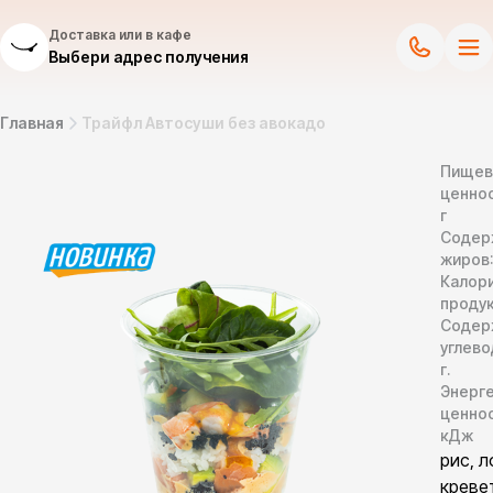
Доставка или в кафе
Выбери адрес получения
Главная
Трайфл Автосуши без авокадо
Пищев
ценнос
г
Содер
жиров
Калор
продук
Содер
углево
г.
Энерг
ценно
кДж
рис, л
креве