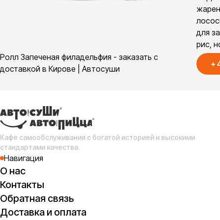
жаре
лосос
для з
рис, н
Ролл Запеченая филадельфия - заказать с
+
доставкой в Кирове | Автосуши
Кафе самообслуживания с богатой историей и высокими
стандартами качества.
Навигация
О нас
Контакты
Обратная связь
Доставка и оплата