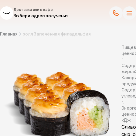
Доставка или в кафе
Выбери адрес получения
Главная
ролл Запечённая филадельфия
Пищев
ценнос
г
Содер
жиров
Калор
продук
Содер
углево
г.
Энерг
ценно
кДж
Сливо
сыр, о