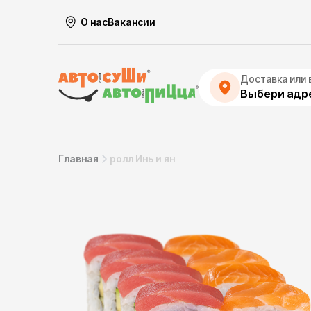
О нас
Вакансии
Доставка или 
Выбери адре
Главная
ролл Инь и ян