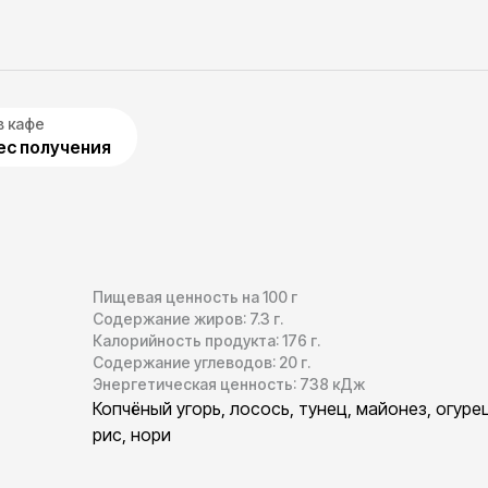
в кафе
с получения
Пищевая ценность на 100 г
Содержание жиров:
7.3
г.
Калорийность продукта:
176
г.
Содержание углеводов:
20
г.
Энергетическая ценность:
738
кДж
Копчёный угорь, лосось, тунец, майонез, огуре
рис, нори