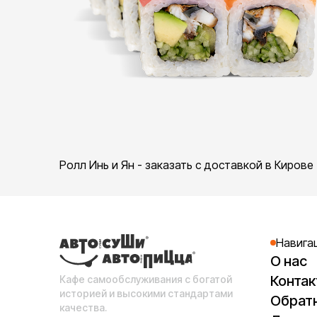
Ролл Инь и Ян - заказать с доставкой в Кирове
Навига
О нас
Конта
Кафе самообслуживания с богатой
историей и высокими стандартами
Обратн
качества.